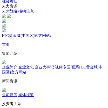
社会责任
人力资源
人才战略
招聘信息
HJC黄金城(中国区)官方网站:
首页
集团介绍
企业简介
企业文化
企业⼤事记
视频专区
联系HJC黄金城(中
国区)官方网站
新闻资讯
公司新闻
媒体报道
投资者关系