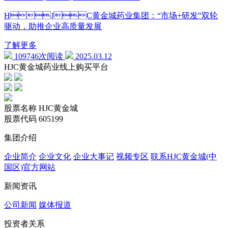
HJC黄金城药业集团：“市场+研发”双轮
驱动，助推企业高质量发展
了解更多
109746次阅读
2025.03.12
HJC黄金城药业线上购买平台
股票名称
HJC黄金城
股票代码
605199
集团介绍
企业简介
企业文化
企业⼤事记
视频专区
联系HJC黄金城(中
国区)官方网站
新闻资讯
公司新闻
媒体报道
投资者关系